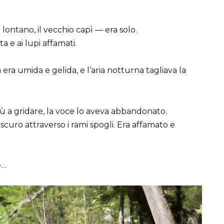
lontano, il vecchio capì — era solo.
 e ai lupi affamati.
a era umida e gelida, e l’aria notturna tagliava la
iù a gridare, la voce lo aveva abbandonato.
oscuro attraverso i rami spogli. Era affamato e
e…