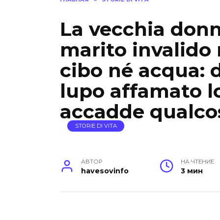
La vecchia donn
marito invalido 
cibo né acqua: 
lupo affamato lo
accadde qualcos
STORIE DI VITA
АВТОР
НА ЧТЕНИЕ
havesovinfo
3 мин