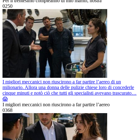
Per il trentesimo compleanno di mio marito, nostra
0
250
I migliori meccanici non riuscirono a far partire l’aereo di un
milionario. Allora una donna delle pulizie chiese loro di concederle
cinque minuti e notò ciò che tutti gli specialisti avevano trascurato…
😱
I migliori meccanici non riuscirono a far partire l’aereo
0
368