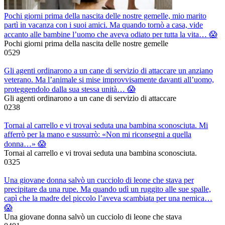
Pochi giorni prima della nascita delle nostre gemelle, mio marito
partì in vacanza con i suoi amici. Ma quando tornò a casa, vide
accanto alle bambine l’uomo che aveva odiato per tutta la vita… 😱
Pochi giorni prima della nascita delle nostre gemelle
0
529
Gli agenti ordinarono a un cane di servizio di attaccare un anziano
veterano. Ma l’animale si mise improvvisamente davanti all’uomo,
proteggendolo dalla sua stessa unità… 😱
Gli agenti ordinarono a un cane di servizio di attaccare
0
238
Tornai al carrello e vi trovai seduta una bambina sconosciuta. Mi
afferrò per la mano e sussurrò: «Non mi riconsegni a quella
donna…» 😱
Tornai al carrello e vi trovai seduta una bambina sconosciuta.
0
325
Una giovane donna salvò un cucciolo di leone che stava per
precipitare da una rupe. Ma quando udì un ruggito alle sue spalle,
capì che la madre del piccolo l’aveva scambiata per una nemica…
😱
Una giovane donna salvò un cucciolo di leone che stava