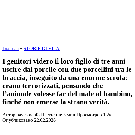
Главная
»
STORIE DI VITA
I genitori videro il loro figlio di tre anni
uscire dal porcile con due porcellini tra le
braccia, inseguito da una enorme scrofa:
erano terrorizzati, pensando che
l’animale volesse far del male al bambino,
finché non emerse la strana verità.
Автор
havesovinfo
На чтение
3 мин
Просмотров
1.2к.
Опубликовано
22.02.2026