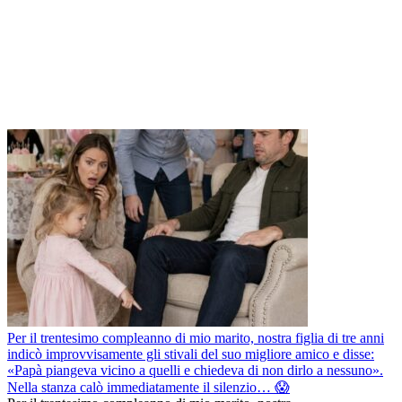
Per il trentesimo compleanno di mio marito, nostra figlia di tre anni
indicò improvvisamente gli stivali del suo migliore amico e disse:
«Papà piangeva vicino a quelli e chiedeva di non dirlo a nessuno».
Nella stanza calò immediatamente il silenzio… 😱