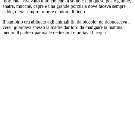
fuori città. Avevano tutto ciò che di solito c’è in questi posti: galline,
anatre, mucche, capre e una grande porcilaia dove faceva sempre
caldo, c’era sempre rumore e odore di fieno.
Il bambino era abituato agli animali fin da piccolo, ne riconosceva i
versi, guardava spesso la madre dar loro da mangiare la mattina,
mentre il padre riparava le recinzioni o portava l’acqua.