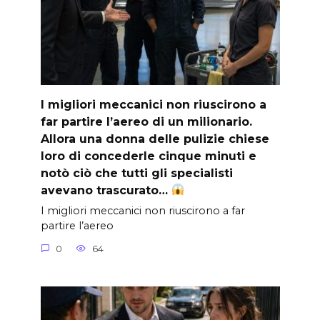
I migliori meccanici non riuscirono a
far partire l’aereo di un milionario.
Allora una donna delle pulizie chiese
loro di concederle cinque minuti e
notò ciò che tutti gli specialisti
avevano trascurato…
I migliori meccanici non riuscirono a far
partire l’aereo
0
64