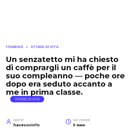
ГЛАВНАЯ
»
STORIE DI VITA
Un senzatetto mi ha chiesto
di comprargli un caffè per il
suo compleanno — poche ore
dopo era seduto accanto a
me in prima classe.
STORIE DI VITA
АВТОР
НА ЧТЕНИЕ
havesovinfo
5 мин