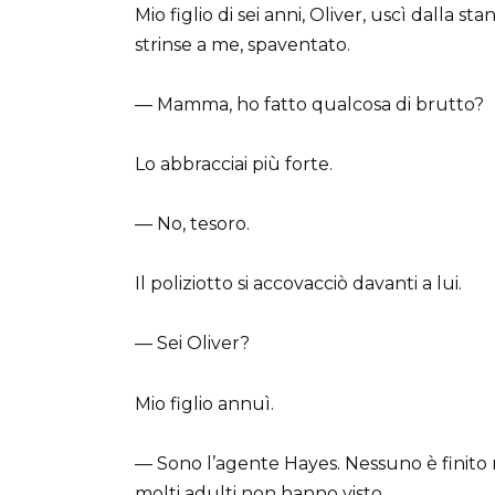
Mio figlio di sei anni, Oliver, uscì dalla s
strinse a me, spaventato.
— Mamma, ho fatto qualcosa di brutto?
Lo abbracciai più forte.
— No, tesoro.
Il poliziotto si accovacciò davanti a lui.
— Sei Oliver?
Mio figlio annuì.
— Sono l’agente Hayes. Nessuno è finito ne
molti adulti non hanno visto.