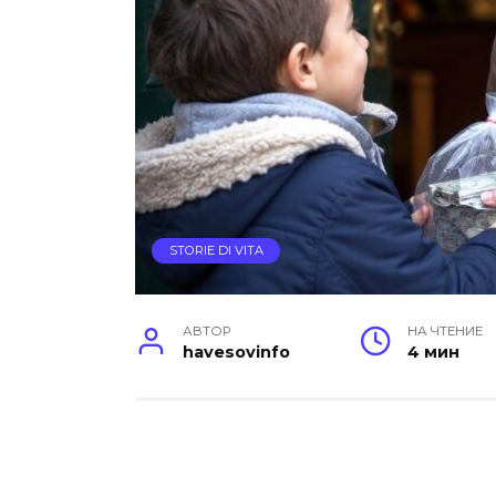
STORIE DI VITA
АВТОР
НА ЧТЕНИЕ
havesovinfo
4 мин