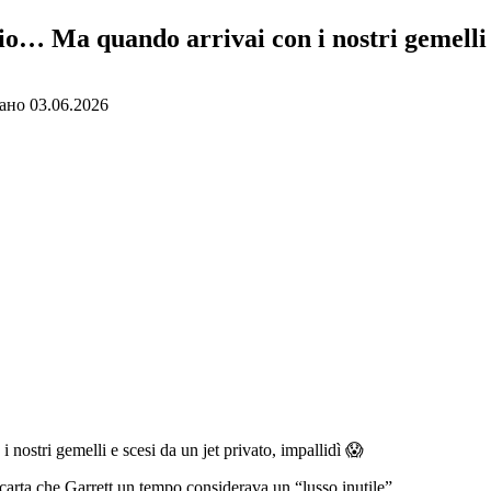
o… Ma quando arrivai con i nostri gemelli e
ано
03.06.2026
nostri gemelli e scesi da un jet privato, impallidì 😱
carta che Garrett un tempo considerava un “lusso inutile”.