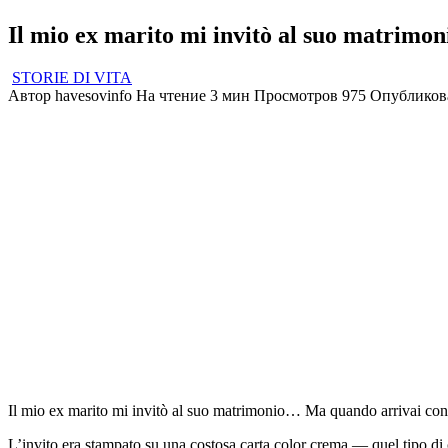
Il mio ex marito mi invitò al suo matrimoni
STORIE DI VITA
Автор
havesovinfo
На чтение
3 мин
Просмотров
975
Опубликов
Il mio ex marito mi invitò al suo matrimonio… Ma quando arrivai con i 
L’invito era stampato su una costosa carta color crema — quel tipo di 