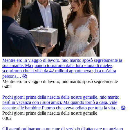
Mentre ero in viaggio di lavoro, mio marito sposò segretamente la
sua amante. Ma quando tornarono dalla loro «luna di miele»,
scoprirono che la villa da 42 milioni apparteneva già a un’altra
persona… 😱
Mentre ero in viaggio di lavoro, mio marito sposò segretamente
0
402
Pochi giorni prima della nascita delle nostre gemelle, mio marito
partì in vacanza con i suoi amici. Ma quando tornò a casa, vide
accanto alle bambine l’uomo che aveva odiato per tutta la vita… 😱
Pochi giorni prima della nascita delle nostre gemelle
0
362
Gli agenti ordinarono a un cane di servizio di attaccare un anziano