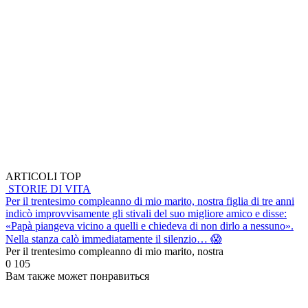
ARTICOLI TOP
STORIE DI VITA
Per il trentesimo compleanno di mio marito, nostra figlia di tre anni
indicò improvvisamente gli stivali del suo migliore amico e disse:
«Papà piangeva vicino a quelli e chiedeva di non dirlo a nessuno».
Nella stanza calò immediatamente il silenzio… 😱
Per il trentesimo compleanno di mio marito, nostra
0
105
Вам также может понравиться