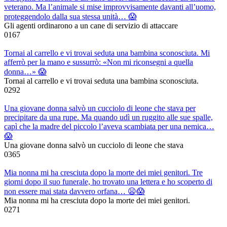
veterano. Ma l’animale si mise improvvisamente davanti all’uomo,
proteggendolo dalla sua stessa unità… 😱
Gli agenti ordinarono a un cane di servizio di attaccare
0
167
Tornai al carrello e vi trovai seduta una bambina sconosciuta. Mi
afferrò per la mano e sussurrò: «Non mi riconsegni a quella
donna…» 😱
Tornai al carrello e vi trovai seduta una bambina sconosciuta.
0
292
Una giovane donna salvò un cucciolo di leone che stava per
precipitare da una rupe. Ma quando udì un ruggito alle sue spalle,
capì che la madre del piccolo l’aveva scambiata per una nemica…
😱
Una giovane donna salvò un cucciolo di leone che stava
0
365
Mia nonna mi ha cresciuta dopo la morte dei miei genitori. Tre
giorni dopo il suo funerale, ho trovato una lettera e ho scoperto di
non essere mai stata davvero orfana… 😦😱
Mia nonna mi ha cresciuta dopo la morte dei miei genitori.
0
271