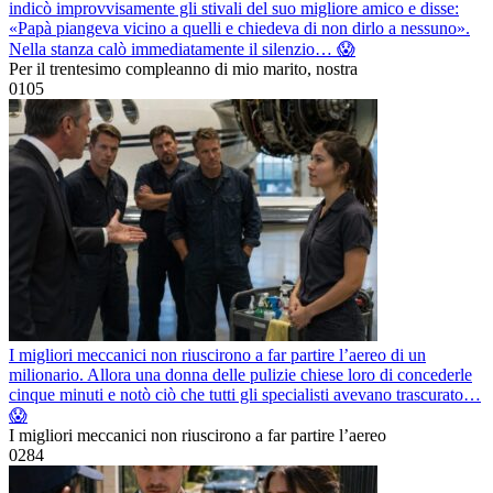
indicò improvvisamente gli stivali del suo migliore amico e disse:
«Papà piangeva vicino a quelli e chiedeva di non dirlo a nessuno».
Nella stanza calò immediatamente il silenzio… 😱
Per il trentesimo compleanno di mio marito, nostra
0
105
I migliori meccanici non riuscirono a far partire l’aereo di un
milionario. Allora una donna delle pulizie chiese loro di concederle
cinque minuti e notò ciò che tutti gli specialisti avevano trascurato…
😱
I migliori meccanici non riuscirono a far partire l’aereo
0
284