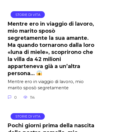
STORIE DI VITA
Mentre ero in viaggio di lavoro,
mio marito sposò
segretamente la sua amante.
Ma quando tornarono dalla loro
«luna di miele», scoprirono che
la villa da 42 milioni
apparteneva già a un’altra
persona…
Mentre ero in viaggio di lavoro, mio
marito sposò segretamente
0
114
STORIE DI VITA
Pochi giorni prima della nascita