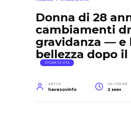
Donna di 28 ann
cambiamenti dra
gravidanza — e h
bellezza dopo il
STORIE DI VITA
АВТОР
НА ЧТЕНИЕ
havesovinfo
2 мин