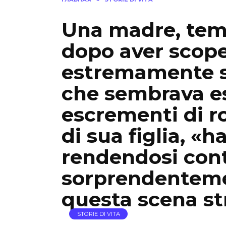
Una madre, tem
dopo aver scope
estremamente st
che sembrava es
escrementi di r
di sua figlia, «h
rendendosi cont
sorprendenteme
questa scena st
STORIE DI VITA