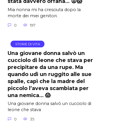
stata davvero orfana… 😦😱
Mia nonna mi ha cresciuta dopo la
morte dei miei genitori.
0
197
STORIE DI VITA
Una giovane donna salvò un
cucciolo di leone che stava per
precipitare da una rupe. Ma
quando udì un ruggito alle sue
spalle, capì che la madre del
piccolo l’aveva scambiata per
una nemica… 😱
Una giovane donna salvò un cucciolo di
leone che stava
0
35