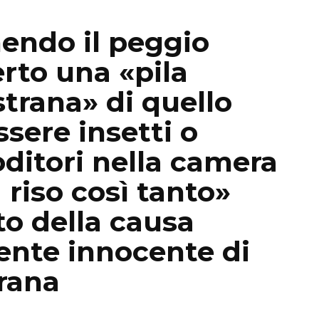
endo il peggio
rto una «pila
rana» di quello
sere insetti o
oditori nella camera
a riso così tanto»
o della causa
nte innocente di
rana