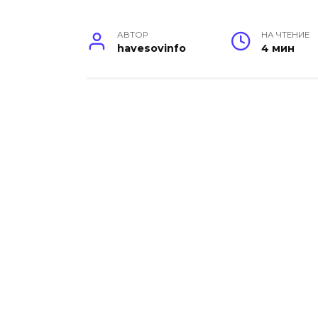
АВТОР
НА ЧТЕНИЕ
havesovinfo
4 мин