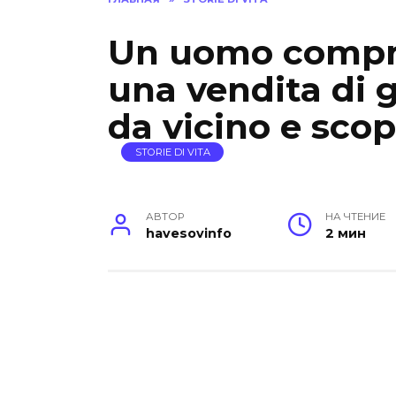
Un uomo compra
una vendita di 
da vicino e scop
STORIE DI VITA
АВТОР
НА ЧТЕНИЕ
havesovinfo
2 мин