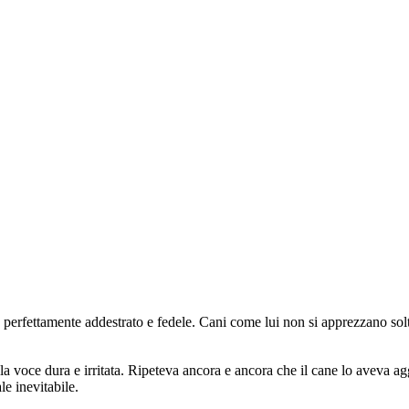
perfettamente addestrato e fedele. Cani come lui non si apprezzano soltan
e irritata. Ripeteva ancora e ancora che il cane lo aveva aggredito senza motivo, proprio ء
le inevitabile.