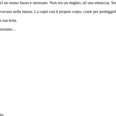
i uscì un suono basso e strozzato. Non era un ringhio, né una minaccia.
trovavano nella stanza. La coprì con il proprio corpo, come per proteggerl
a sua testa.
a nessuno…
no.