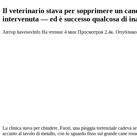
Il veterinario stava per sopprimere un can
intervenuta — ed è successo qualcosa di in
Автор
havesovinfo
На чтение
4 мин
Просмотров
2.4к.
Опублико
La clinica stava per chiudere. Fuori, una pioggia torrenziale cadeva sen
accanto al tavolo di metallo, con lo sguardo fisso sul grande cane ross