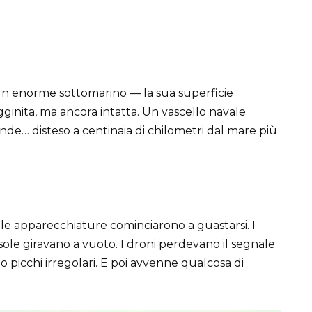
 un enorme sottomarino — la sua superficie
ugginita, ma ancora intatta. Un vascello navale
nde… disteso a centinaia di chilometri dal mare più
 le apparecchiature cominciarono a guastarsi. I
ole giravano a vuoto. I droni perdevano il segnale
vano picchi irregolari. E poi avvenne qualcosa di