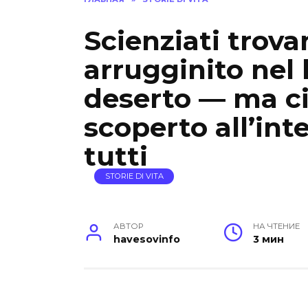
Scienziati trov
arrugginito nel
deserto — ma c
scoperto all’int
tutti
STORIE DI VITA
АВТОР
НА ЧТЕНИЕ
havesovinfo
3 мин