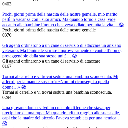
0
403
Pochi giorni prima della nascita delle nostre gemelle, mio marito
partì in vacanza con i suoi amici. Ma quando tornò a casa, vide
accanto alle bambine l’uomo che aveva odiato per tutta la vita… 😱
Pochi giorni prima della nascita delle nostre gemelle
0
370
Gli agenti ordinarono a un cane di servizio di attaccare un anziano
veterano. Ma l’animale si mise improvvisamente davanti all’uomo,
proteggendolo dalla sua stessa unità… 😱
Gli agenti ordinarono a un cane di servizio di attaccare
0
167
Tornai al carrello e vi trovai seduta una bambina sconosciuta. Mi
afferrò per la mano e sussurrò: «Non mi riconsegni a quella
donna…» 😱
Tornai al carrello e vi trovai seduta una bambina sconosciuta.
0
294
Una giovane donna salvò un cucciolo di leone che stava per
precipitare da una rupe. Ma quando udì un ruggito alle sue spalle,
capì che la madre del piccolo l’aveva scambiata per una nemica…
😱