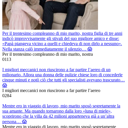
Per il trentesimo compleanno di mio marito, nostra figlia di tre anni
indicò improvvisamente gli stivali del suo migliore amico e disse:
«Papà piangeva vicino a quelli e chiedeva di non dirlo a nessuno».
Nella stanza calò immediatamente il silenzio… 😱
Per il trentesimo compleanno di mio marito, nostra
0
113
I migliori meccanici non riuscirono a far partire l’aereo di un
milionario. Allora una donna delle pulizie chiese loro di concederle
cinque minuti e notò ciò che tutti gli specialisti avevano trascurato…
😱
I migliori meccanici non riuscirono a far partire l’aereo
0
284
Mentre ero in viaggio di lavoro, mio marito sposò segretamente la
sua amante. Ma quando tornarono dalla loro «luna di miele»,
scoprirono che la villa da 42 milioni apparteneva già a un’altra
persona… 😱
Mentre ero in viaggio di lavoro, mio marito sposò segretamente