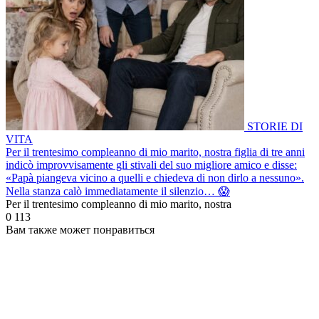
STORIE DI
VITA
Per il trentesimo compleanno di mio marito, nostra figlia di tre anni
indicò improvvisamente gli stivali del suo migliore amico e disse:
«Papà piangeva vicino a quelli e chiedeva di non dirlo a nessuno».
Nella stanza calò immediatamente il silenzio… 😱
Per il trentesimo compleanno di mio marito, nostra
0
113
Вам также может понравиться