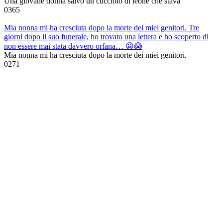
Una giovane donna salvò un cucciolo di leone che stava
0
365
Mia nonna mi ha cresciuta dopo la morte dei miei genitori. Tre
giorni dopo il suo funerale, ho trovato una lettera e ho scoperto di
non essere mai stata davvero orfana… 😦😱
Mia nonna mi ha cresciuta dopo la morte dei miei genitori.
0
271