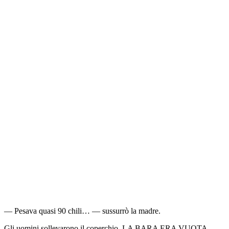
— Pesava quasi 90 chili… — sussurrò la madre.
Gli uomini sollevarono il coperchio. LA BARA ERA VUOTA.