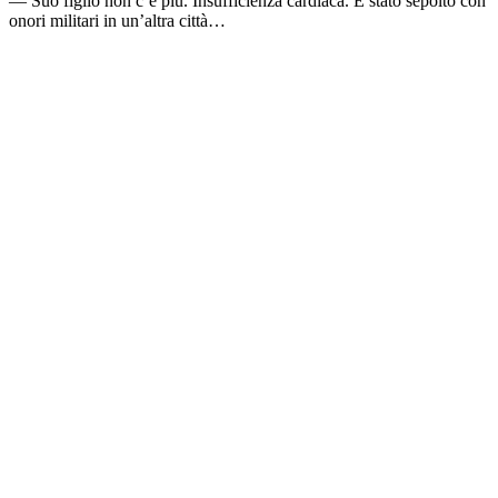
— Suo figlio non c’è più. Insufficienza cardiaca. È stato sepolto con
onori militari in un’altra città…