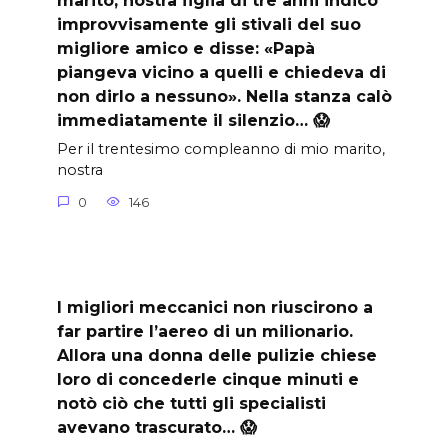
marito, nostra figlia di tre anni indicò
improvvisamente gli stivali del suo
migliore amico e disse: «Papà
piangeva vicino a quelli e chiedeva di
non dirlo a nessuno». Nella stanza calò
immediatamente il silenzio… 😱
Per il trentesimo compleanno di mio marito,
nostra
0
146
I migliori meccanici non riuscirono a
far partire l’aereo di un milionario.
Allora una donna delle pulizie chiese
loro di concederle cinque minuti e
notò ciò che tutti gli specialisti
avevano trascurato… 😱