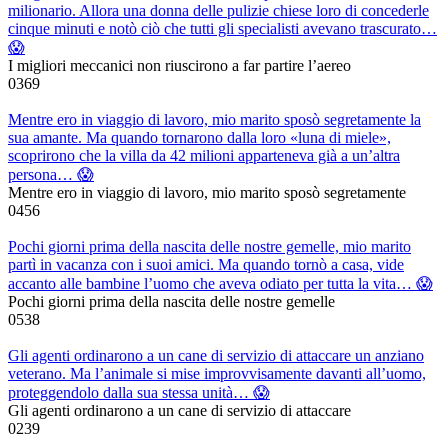
milionario. Allora una donna delle pulizie chiese loro di concederle
cinque minuti e notò ciò che tutti gli specialisti avevano trascurato…
😱
I migliori meccanici non riuscirono a far partire l’aereo
0
369
Mentre ero in viaggio di lavoro, mio marito sposò segretamente la
sua amante. Ma quando tornarono dalla loro «luna di miele»,
scoprirono che la villa da 42 milioni apparteneva già a un’altra
persona… 😱
Mentre ero in viaggio di lavoro, mio marito sposò segretamente
0
456
Pochi giorni prima della nascita delle nostre gemelle, mio marito
partì in vacanza con i suoi amici. Ma quando tornò a casa, vide
accanto alle bambine l’uomo che aveva odiato per tutta la vita… 😱
Pochi giorni prima della nascita delle nostre gemelle
0
538
Gli agenti ordinarono a un cane di servizio di attaccare un anziano
veterano. Ma l’animale si mise improvvisamente davanti all’uomo,
proteggendolo dalla sua stessa unità… 😱
Gli agenti ordinarono a un cane di servizio di attaccare
0
239