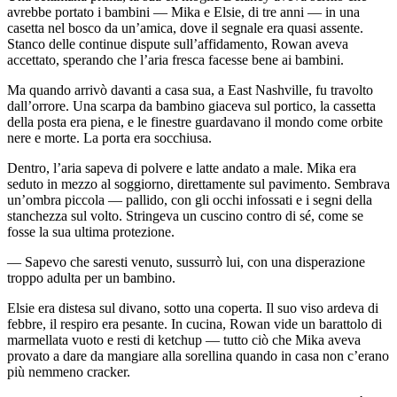
avrebbe portato i bambini — Mika e Elsie, di tre anni — in una
casetta nel bosco da un’amica, dove il segnale era quasi assente.
Stanco delle continue dispute sull’affidamento, Rowan aveva
accettato, sperando che l’aria fresca facesse bene ai bambini.
Ma quando arrivò davanti a casa sua, a East Nashville, fu travolto
dall’orrore. Una scarpa da bambino giaceva sul portico, la cassetta
della posta era piena, e le finestre guardavano il mondo come orbite
nere e morte. La porta era socchiusa.
Dentro, l’aria sapeva di polvere e latte andato a male. Mika era
seduto in mezzo al soggiorno, direttamente sul pavimento. Sembrava
un’ombra piccola — pallido, con gli occhi infossati e i segni della
stanchezza sul volto. Stringeva un cuscino contro di sé, come se
fosse la sua ultima protezione.
— Sapevo che saresti venuto, sussurrò lui, con una disperazione
troppo adulta per un bambino.
Elsie era distesa sul divano, sotto una coperta. Il suo viso ardeva di
febbre, il respiro era pesante. In cucina, Rowan vide un barattolo di
marmellata vuoto e resti di ketchup — tutto ciò che Mika aveva
provato a dare da mangiare alla sorellina quando in casa non c’erano
più nemmeno cracker.