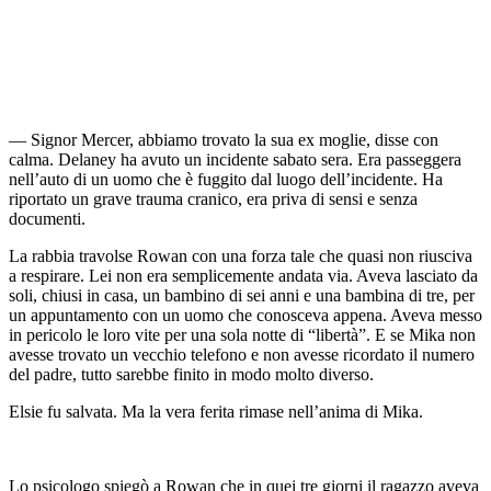
— Signor Mercer, abbiamo trovato la sua ex moglie, disse con
calma. Delaney ha avuto un incidente sabato sera. Era passeggera
nell’auto di un uomo che è fuggito dal luogo dell’incidente. Ha
riportato un grave trauma cranico, era priva di sensi e senza
documenti.
La rabbia travolse Rowan con una forza tale che quasi non riusciva
a respirare. Lei non era semplicemente andata via. Aveva lasciato da
soli, chiusi in casa, un bambino di sei anni e una bambina di tre, per
un appuntamento con un uomo che conosceva appena. Aveva messo
in pericolo le loro vite per una sola notte di “libertà”. E se Mika non
avesse trovato un vecchio telefono e non avesse ricordato il numero
del padre, tutto sarebbe finito in modo molto diverso.
Elsie fu salvata. Ma la vera ferita rimase nell’anima di Mika.
Lo psicologo spiegò a Rowan che in quei tre giorni il ragazzo aveva