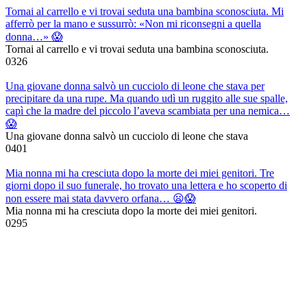
Tornai al carrello e vi trovai seduta una bambina sconosciuta. Mi
afferrò per la mano e sussurrò: «Non mi riconsegni a quella
donna…» 😱
Tornai al carrello e vi trovai seduta una bambina sconosciuta.
0
326
Una giovane donna salvò un cucciolo di leone che stava per
precipitare da una rupe. Ma quando udì un ruggito alle sue spalle,
capì che la madre del piccolo l’aveva scambiata per una nemica…
😱
Una giovane donna salvò un cucciolo di leone che stava
0
401
Mia nonna mi ha cresciuta dopo la morte dei miei genitori. Tre
giorni dopo il suo funerale, ho trovato una lettera e ho scoperto di
non essere mai stata davvero orfana… 😦😱
Mia nonna mi ha cresciuta dopo la morte dei miei genitori.
0
295