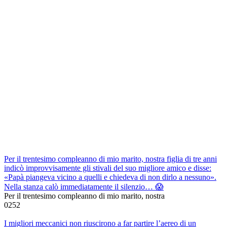
Per il trentesimo compleanno di mio marito, nostra figlia di tre anni
indicò improvvisamente gli stivali del suo migliore amico e disse:
«Papà piangeva vicino a quelli e chiedeva di non dirlo a nessuno».
Nella stanza calò immediatamente il silenzio… 😱
Per il trentesimo compleanno di mio marito, nostra
0
252
I migliori meccanici non riuscirono a far partire l’aereo di un