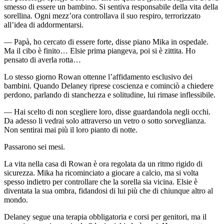
smesso di essere un bambino. Si sentiva responsabile della vita della
sorellina. Ogni mezz’ora controllava il suo respiro, terrorizzato
all’idea di addormentarsi.
— Papà, ho cercato di essere forte, disse piano Mika in ospedale.
Ma il cibo è finito… Elsie prima piangeva, poi si è zittita. Ho
pensato di averla rotta…
Lo stesso giorno Rowan ottenne l’affidamento esclusivo dei
bambini. Quando Delaney riprese coscienza e cominciò a chiedere
perdono, parlando di stanchezza e solitudine, lui rimase inflessibile.
— Hai scelto di non scegliere loro, disse guardandola negli occhi.
Da adesso li vedrai solo attraverso un vetro o sotto sorveglianza.
Non sentirai mai più il loro pianto di notte.
Passarono sei mesi.
La vita nella casa di Rowan è ora regolata da un ritmo rigido di
sicurezza. Mika ha ricominciato a giocare a calcio, ma si volta
spesso indietro per controllare che la sorella sia vicina. Elsie è
diventata la sua ombra, fidandosi di lui più che di chiunque altro al
mondo.
Delaney segue una terapia obbligatoria e corsi per genitori, ma il