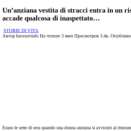
Un’anziana vestita di stracci entra in un ris
accade qualcosa di inaspettato…
STORIE DI VITA
Автор
havesovinfo
На чтение
3 мин
Просмотров
3.4к.
Опублико
Erano le sette di sera quando una donna anziana si avvicinò al ristorant