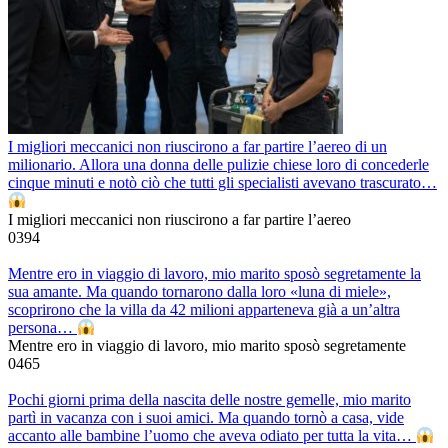
I migliori meccanici non riuscirono a far partire l’aereo di un
milionario. Allora una donna delle pulizie chiese loro di concederle
cinque minuti e notò ciò che tutti gli specialisti avevano trascurato…
I migliori meccanici non riuscirono a far partire l’aereo
0
394
Mentre ero in viaggio di lavoro, mio marito sposò segretamente la
sua amante. Ma quando tornarono dalla loro «luna di miele»,
scoprirono che la villa da 42 milioni apparteneva già a un’altra
persona…
Mentre ero in viaggio di lavoro, mio marito sposò segretamente
0
465
Pochi giorni prima della nascita delle nostre gemelle, mio marito
partì in vacanza con i suoi amici. Ma quando tornò a casa, vide
accanto alle bambine l’uomo che aveva odiato per tutta la vita…