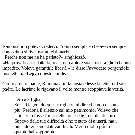
Ramona non poteva crederci: l’uomo semplice che aveva sempre
conosciuto si rivelava un visionario.
«Perché non me ne ha parlato?» singhiozzò.
«Ha provato a contattarla, ma suo marito e sua suocera glielo hanno
impedito. Voleva garantirle libertà,» le disse l’avvocato porgendole
una lettera. «Legga queste parole.»
Con mano tremante, Ramona aprì la busta e lesse la lettera di suo
padre. Le lacrime le rigavano il volto mentre scoppiava la verità.
«Amata figlia,
Se stai leggendo queste righe vuol dire che non ci sono
più. Perdona il silenzio sul mio patrimonio. Volevo che
la tua vita fosse frutto delle tue scelte, non del denaro.
Sapevo delle tue difficoltà e ho tentato di aiutarti, ma i
miei sforzi sono stati vanificati. Meriti molto più di
quanto hai sopportato.