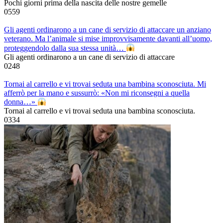
Pochi giorni prima della nascita delle nostre gemelle
0
559
Gli agenti ordinarono a un cane di servizio di attaccare un anziano
veterano. Ma l’animale si mise improvvisamente davanti all’uomo,
proteggendolo dalla sua stessa unità…
Gli agenti ordinarono a un cane di servizio di attaccare
0
248
Tornai al carrello e vi trovai seduta una bambina sconosciuta. Mi
afferrò per la mano e sussurrò: «Non mi riconsegni a quella
donna…»
Tornai al carrello e vi trovai seduta una bambina sconosciuta.
0
334