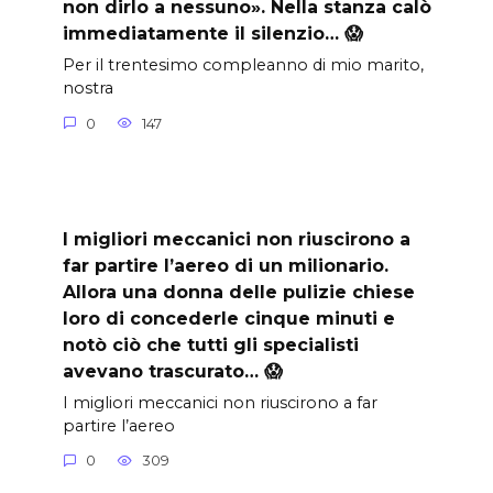
non dirlo a nessuno». Nella stanza calò
immediatamente il silenzio… 😱
Per il trentesimo compleanno di mio marito,
nostra
0
147
I migliori meccanici non riuscirono a
far partire l’aereo di un milionario.
Allora una donna delle pulizie chiese
loro di concederle cinque minuti e
notò ciò che tutti gli specialisti
avevano trascurato… 😱
I migliori meccanici non riuscirono a far
partire l’aereo
0
309