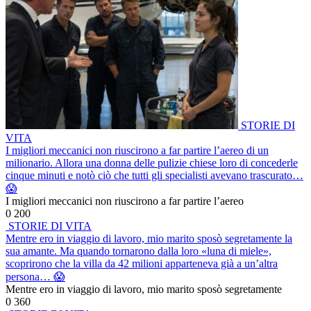
STORIE DI
VITA
I migliori meccanici non riuscirono a far partire l’aereo di un
milionario. Allora una donna delle pulizie chiese loro di concederle
cinque minuti e notò ciò che tutti gli specialisti avevano trascurato…
😱
I migliori meccanici non riuscirono a far partire l’aereo
0
200
STORIE DI VITA
Mentre ero in viaggio di lavoro, mio marito sposò segretamente la
sua amante. Ma quando tornarono dalla loro «luna di miele»,
scoprirono che la villa da 42 milioni apparteneva già a un’altra
persona… 😱
Mentre ero in viaggio di lavoro, mio marito sposò segretamente
0
360