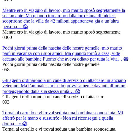
Mentre ero in viaggio di lavoro, mio marito sposò segretamente la
sua amante. Ma quando tornarono dalla loro «luna di miele»,
scoprirono che la villa da 42 milioni apparteneva già a un’altra
persona… 😱
Mentre ero in viaggio di lavoro, mio marito sposò segretamente
0
360
Pochi giorni prima della nascita delle nostre gemelle, mio marito
partì in vacanza con i suoi amici. Ma quando tornò a casa, vide
accanto alle bambine l’uomo che aveva odiato per tutta la vita… 😱
Pochi giorni prima della nascita delle nostre gemelle
0
58
Gli agenti ordinarono a un cane di servizio di attaccare un anziano
veterano. Ma l’animale si mise improvvisamente davanti all’uomo,
proteggendolo dalla sua stessa unità… 😱
Gli agenti ordinarono a un cane di servizio di attaccare
0
93
Tornai al carrello e vi trovai seduta una bambina sconosciuta. Mi
afferrò per la mano e sussurrò: «Non mi riconsegni a quella
donna…» 😱
Tornai al carrello e vi trovai seduta una bambina sconosciuta.