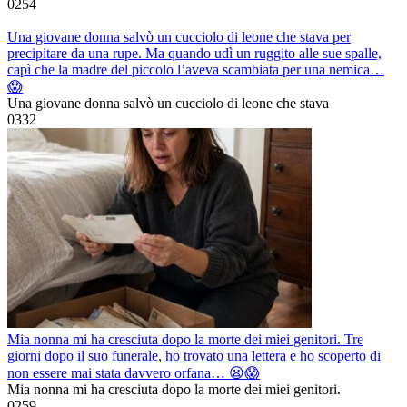
0
254
Una giovane donna salvò un cucciolo di leone che stava per
precipitare da una rupe. Ma quando udì un ruggito alle sue spalle,
capì che la madre del piccolo l’aveva scambiata per una nemica…
😱
Una giovane donna salvò un cucciolo di leone che stava
0
332
Mia nonna mi ha cresciuta dopo la morte dei miei genitori. Tre
giorni dopo il suo funerale, ho trovato una lettera e ho scoperto di
non essere mai stata davvero orfana… 😦😱
Mia nonna mi ha cresciuta dopo la morte dei miei genitori.
0
259