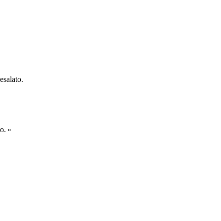
esalato.
o. »