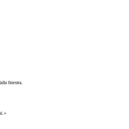
lla finestra.
i. »