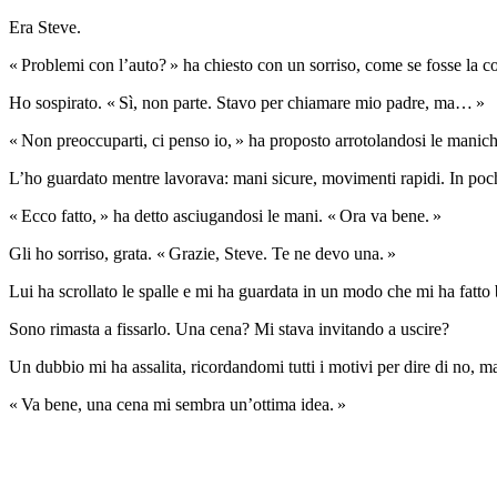
Era Steve.
« Problemi con l’auto? » ha chiesto con un sorriso, come se fosse la 
Ho sospirato. « Sì, non parte. Stavo per chiamare mio padre, ma… »
« Non preoccuparti, ci penso io, » ha proposto arrotolandosi le manich
L’ho guardato mentre lavorava: mani sicure, movimenti rapidi. In pochi m
« Ecco fatto, » ha detto asciugandosi le mani. « Ora va bene. »
Gli ho sorriso, grata. « Grazie, Steve. Te ne devo una. »
Lui ha scrollato le spalle e mi ha guardata in un modo che mi ha fatto
Sono rimasta a fissarlo. Una cena? Mi stava invitando a uscire?
Un dubbio mi ha assalita, ricordandomi tutti i motivi per dire di no, ma
« Va bene, una cena mi sembra un’ottima idea. »