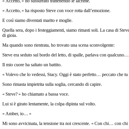
« Accetto, » ho sussurrato trattenendo le lacrime.
« Accetto, » ha risposto Steve con voce rotta dall’emozione.
E così siamo diventati marito e moglie.
Quella sera, dopo i festeggiamenti, siamo rimasti soli. La casa di St
di gioia.
Ma quando sono rientrata, ho trovato una scena sconvolgente:
Steve era seduto sul bordo del letto, di spalle, parlava con qualcuno
Il mio cuore ha saltato un battito.
« Volevo che lo vedessi, Stacy. Oggi è stato perfetto… peccato che tu 
Sono rimasta impietrita sulla soglia, cercando di capire.
« Steve? » ho chiamato a bassa voce.
Lui si è girato lentamente, la colpa dipinta sul volto.
« Amber, io… »
Mi sono avvicinata, la tensione tra noi crescente. « Con chi… con chi 