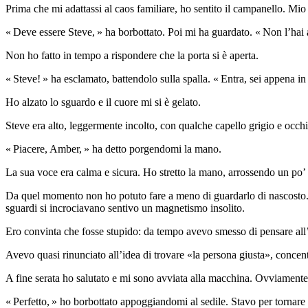
Prima che mi adattassi al caos familiare, ho sentito il campanello. Mio 
« Deve essere Steve, » ha borbottato. Poi mi ha guardato. « Non l’hai 
Non ho fatto in tempo a rispondere che la porta si è aperta.
« Steve! » ha esclamato, battendolo sulla spalla. « Entra, sei appena in
Ho alzato lo sguardo e il cuore mi si è gelato.
Steve era alto, leggermente incolto, con qualche capello grigio e occh
« Piacere, Amber, » ha detto porgendomi la mano.
La sua voce era calma e sicura. Ho stretto la mano, arrossendo un po’ 
Da quel momento non ho potuto fare a meno di guardarlo di nascosto. S
sguardi si incrociavano sentivo un magnetismo insolito.
Ero convinta che fosse stupido: da tempo avevo smesso di pensare al
Avevo quasi rinunciato all’idea di trovare «la persona giusta», conce
A fine serata ho salutato e mi sono avviata alla macchina. Ovviamente
« Perfetto, » ho borbottato appoggiandomi al sedile. Stavo per tornare