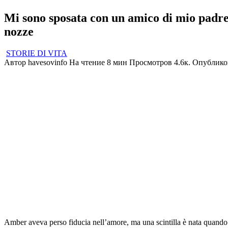
Mi sono sposata con un amico di mio padre –
nozze
STORIE DI VITA
Автор
havesovinfo
На чтение
8 мин
Просмотров
4.6к.
Опублико
Amber aveva perso fiducia nell’amore, ma una scintilla è nata quando h