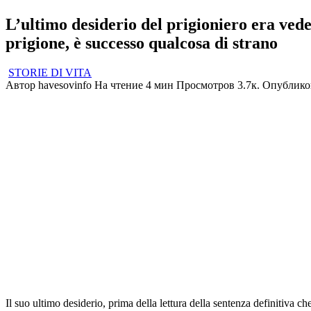
L’ultimo desiderio del prigioniero era veder
prigione, è successo qualcosa di strano
STORIE DI VITA
Автор
havesovinfo
На чтение
4 мин
Просмотров
3.7к.
Опублико
Il suo ultimo desiderio, prima della lettura della sentenza definitiva ch