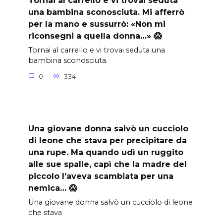
Tornai al carrello e vi trovai seduta
una bambina sconosciuta. Mi afferrò
per la mano e sussurrò: «Non mi
riconsegni a quella donna…» 😱
Tornai al carrello e vi trovai seduta una
bambina sconosciuta.
0
334
Una giovane donna salvò un cucciolo
di leone che stava per precipitare da
una rupe. Ma quando udì un ruggito
alle sue spalle, capì che la madre del
piccolo l’aveva scambiata per una
nemica… 😱
Una giovane donna salvò un cucciolo di leone
che stava