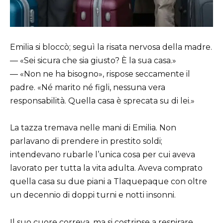
Emilia si bloccò; seguì la risata nervosa della madre.
— «Sei sicura che sia giusto? È la sua casa.»
— «Non ne ha bisogno», rispose seccamente il
padre. «Né marito né figli, nessuna vera
responsabilità. Quella casa è sprecata su di lei.»
La tazza tremava nelle mani di Emilia. Non
parlavano di prendere in prestito soldi;
intendevano rubarle l’unica cosa per cui aveva
lavorato per tutta la vita adulta. Aveva comprato
quella casa su due piani a Tlaquepaque con oltre
un decennio di doppi turni e notti insonni.
Il suo cuore correva, ma si costrinse a respirare.