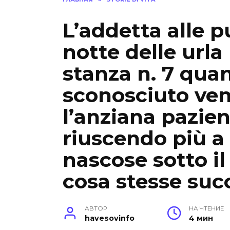
L’addetta alle p
notte delle urla
stanza n. 7 qu
sconosciuto ven
l’anziana pazien
riuscendo più a 
nascose sotto il
cosa stesse su
АВТОР
НА ЧТЕНИЕ
havesovinfo
4 мин