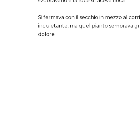
svuotavano e la luce si faceva fioca.
Si fermava con il secchio in mezzo al corri
inquietante, ma quel pianto sembrava gr
dolore.