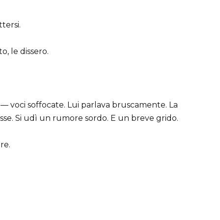
tersi.
o, le dissero.
oi — voci soffocate. Lui parlava bruscamente. La
asse. Si udì un rumore sordo. E un breve grido.
re.