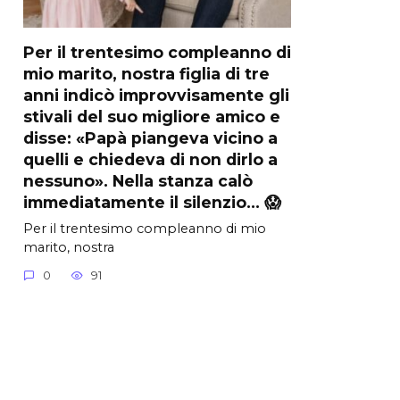
Per il trentesimo compleanno di
mio marito, nostra figlia di tre
anni indicò improvvisamente gli
stivali del suo migliore amico e
disse: «Papà piangeva vicino a
quelli e chiedeva di non dirlo a
nessuno». Nella stanza calò
immediatamente il silenzio… 😱
Per il trentesimo compleanno di mio
marito, nostra
0
91