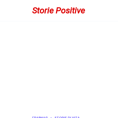
Перейти
Storie Positive
к
содержанию
ГЛАВНАЯ
»
STORIE DI VITA