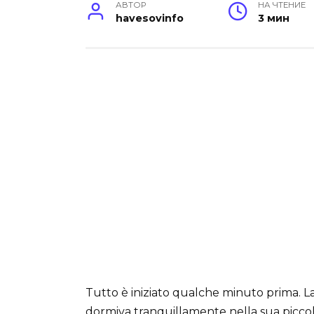
АВТОР
НА ЧТЕНИЕ
havesovinfo
3 мин
Tutto è iniziato qualche minuto prima. La
dormiva tranquillamente nella sua piccol