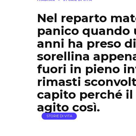
Nel reparto mate
panico quando 
anni ha preso di
sorellina appen
fuori in pieno i
rimasti sconvol
capito perché i
agito così.
STORIE DI VITA