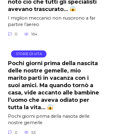
notò ciò che tutti gli specialisti
avevano trascurato…
I migliori meccanici non riuscirono a far
partire l’aereo
0
164
STORIE DI VITA
Pochi giorni prima della nascita
delle nostre gemelle, mio
marito partì in vacanza con i
suoi amici. Ma quando tornò a
casa, vide accanto alle bambine
l’uomo che aveva odiato per
tutta la vita…
Pochi giorni prima della nascita delle
nostre gemelle
0
53