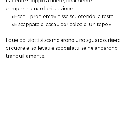
L’agente scoppiò a ridere, finalmente
comprendendo la situazione:
— «Ecco il problema!» disse scuotendo la testa.
— «È scappata di casa… per colpa di un topo!»
I due poliziotti si scambiarono uno sguardo, risero
di cuore e, sollevati e soddisfatti, se ne andarono
tranquillamente.