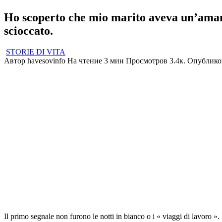
Ho scoperto che mio marito aveva un’amant
scioccato.
STORIE DI VITA
Автор
havesovinfo
На чтение
3 мин
Просмотров
3.4к.
Опублико
Il primo segnale non furono le notti in bianco o i « viaggi di lavoro ». 