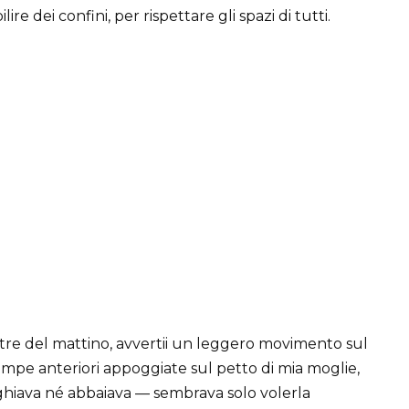
lire dei confini, per rispettare gli spazi di tutti.
 tre del mattino, avvertii un leggero movimento sul
 zampe anteriori appoggiate sul petto di mia moglie,
ghiava né abbaiava — sembrava solo volerla