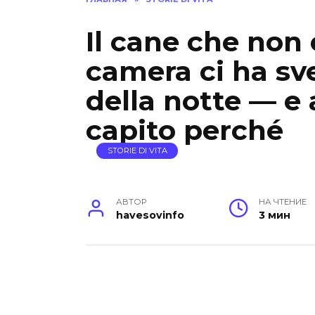
Il cane che non 
camera ci ha sve
della notte — e
capito perché
STORIE DI VITA
АВТОР
НА ЧТЕНИЕ
havesovinfo
3 мин