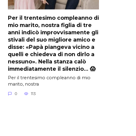
Per il trentesimo compleanno di
mio marito, nostra figlia di tre
anni indicò improvvisamente gli
stivali del suo migliore amico e
disse: «Papà piangeva vicino a
quelli e chiedeva di non dirlo a
nessuno». Nella stanza calò
immediatamente il silenzio… 😱
Per il trentesimo compleanno di mio
marito, nostra
0
113