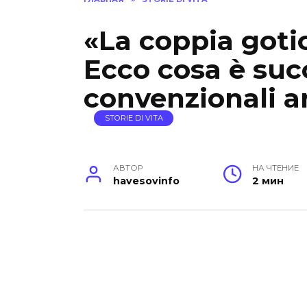
«La coppia goti
Ecco cosa è suc
convenzionali a
STORIE DI VITA
АВТОР
НА ЧТЕНИЕ
havesovinfo
2 мин