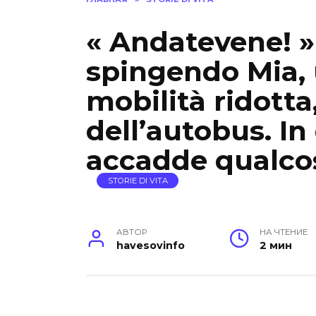
« Andatevene! » 
spingendo Mia,
mobilità ridotta
dell’autobus. I
accadde qualcos
STORIE DI VITA
АВТОР
НА ЧТЕНИЕ
havesovinfo
2 мин