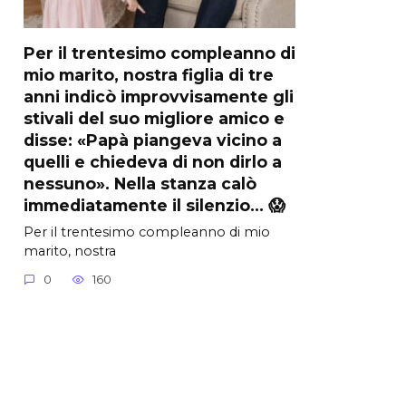
Per il trentesimo compleanno di
mio marito, nostra figlia di tre
anni indicò improvvisamente gli
stivali del suo migliore amico e
disse: «Papà piangeva vicino a
quelli e chiedeva di non dirlo a
nessuno». Nella stanza calò
immediatamente il silenzio… 😱
Per il trentesimo compleanno di mio
marito, nostra
0
160