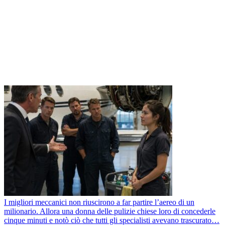
I migliori meccanici non riuscirono a far partire l’aereo di un
milionario. Allora una donna delle pulizie chiese loro di concederle
cinque minuti e notò ciò che tutti gli specialisti avevano trascurato…