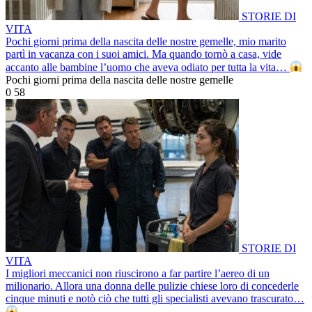
STORIE DI
VITA
Pochi giorni prima della nascita delle nostre gemelle, mio marito
partì in vacanza con i suoi amici. Ma quando tornò a casa, vide
accanto alle bambine l’uomo che aveva odiato per tutta la vita…
Pochi giorni prima della nascita delle nostre gemelle
0
58
STORIE DI
VITA
I migliori meccanici non riuscirono a far partire l’aereo di un
milionario. Allora una donna delle pulizie chiese loro di concederle
cinque minuti e notò ciò che tutti gli specialisti avevano trascurato…