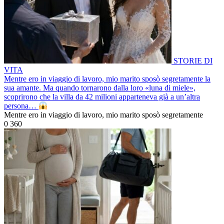
STORIE DI
VITA
Mentre ero in viaggio di lavoro, mio marito sposò segretamente la
sua amante. Ma quando tornarono dalla loro «luna di miele»,
scoprirono che la villa da 42 milioni apparteneva già a un’altra
persona…
Mentre ero in viaggio di lavoro, mio marito sposò segretamente
0
360