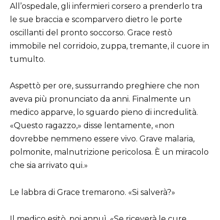
All’ospedale, gli infermieri corsero a prenderlo tra
le sue braccia e scomparvero dietro le porte
oscillanti del pronto soccorso. Grace restò
immobile nel corridoio, zuppa, tremante, il cuore in
tumulto.
Aspettò per ore, sussurrando preghiere che non
aveva più pronunciato da anni. Finalmente un
medico apparve, lo sguardo pieno di incredulità.
«Questo ragazzo,» disse lentamente, «non
dovrebbe nemmeno essere vivo. Grave malaria,
polmonite, malnutrizione pericolosa. È un miracolo
che sia arrivato qui.»
Le labbra di Grace tremarono. «Si salverà?»
Il medico esitò, poi annuì. «Se riceverà le cure