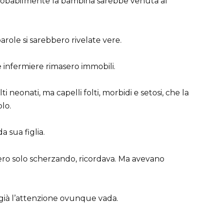
robabilmente la bambina sarebbe venuta al
role si sarebbero rivelate vere.
 infermiere rimasero immobili.
eonati, ma capelli folti, morbidi e setosi, che la
lo.
a sua figlia.
ero solo scherzando, ricordava. Ma avevano
 già l’attenzione ovunque vada.