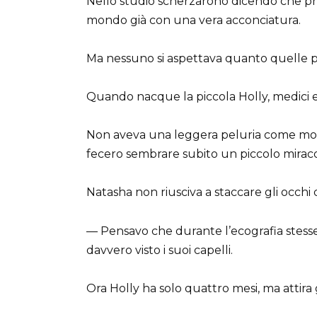
Nello studio scherzarono dicendo che p
mondo già con una vera acconciatura.
Ma nessuno si aspettava quanto quelle pa
Quando nacque la piccola Holly, medici e
Non aveva una leggera peluria come molti n
fecero sembrare subito un piccolo miraco
Natasha non riusciva a staccare gli occhi d
— Pensavo che durante l’ecografia stess
davvero visto i suoi capelli.
Ora Holly ha solo quattro mesi, ma attira