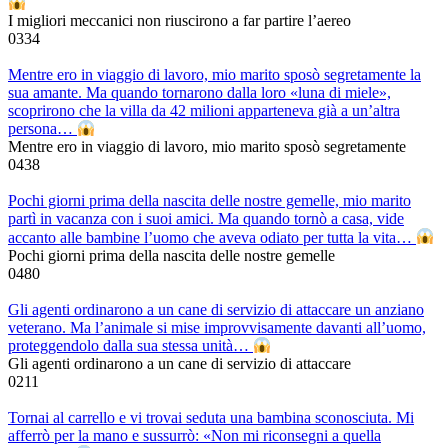
I migliori meccanici non riuscirono a far partire l’aereo
0
334
Mentre ero in viaggio di lavoro, mio marito sposò segretamente la
sua amante. Ma quando tornarono dalla loro «luna di miele»,
scoprirono che la villa da 42 milioni apparteneva già a un’altra
persona…
Mentre ero in viaggio di lavoro, mio marito sposò segretamente
0
438
Pochi giorni prima della nascita delle nostre gemelle, mio marito
partì in vacanza con i suoi amici. Ma quando tornò a casa, vide
accanto alle bambine l’uomo che aveva odiato per tutta la vita…
Pochi giorni prima della nascita delle nostre gemelle
0
480
Gli agenti ordinarono a un cane di servizio di attaccare un anziano
veterano. Ma l’animale si mise improvvisamente davanti all’uomo,
proteggendolo dalla sua stessa unità…
Gli agenti ordinarono a un cane di servizio di attaccare
0
211
Tornai al carrello e vi trovai seduta una bambina sconosciuta. Mi
afferrò per la mano e sussurrò: «Non mi riconsegni a quella