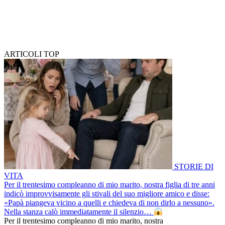
ARTICOLI TOP
STORIE DI
VITA
Per il trentesimo compleanno di mio marito, nostra figlia di tre anni
indicò improvvisamente gli stivali del suo migliore amico e disse:
«Papà piangeva vicino a quelli e chiedeva di non dirlo a nessuno».
Nella stanza calò immediatamente il silenzio…
Per il trentesimo compleanno di mio marito, nostra