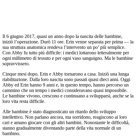
Il 6 giugno 2017, quasi un anno dopo la nascita delle bambine,
iniziò l’operazione. Durò 11 ore. Erin venne separata per prima — la
sua struttura anatomica rendeva l’intervento un po’ più semplice.
Con Abby fu tutto più difficile: i medici lottarono letteralmente per
ogni millimetro di tessuto e per ogni vaso sanguigno. Ma le bambine
sopravvissero.
Cinque mesi dopo, Erin e Abby tornarono a casa. Iniziò una lunga
riabilitazione. Dalla loro nascita sono passati quasi dieci anni. Oggi
Abby ed Erin hanno 9 anni e, in questo tempo, hanno percorso un
cammino che un tempo i medici consideravano quasi impossibile.
Le bambine vivono, crescono e continuano a svilupparsi, anche se la
loro vita resta difficile.
Alle bambine è stato diagnosticato un ritardo dello sviluppo
intellettivo. Non parlano ancora, ma sorridono, reagiscono ai loro
cari e amano giocare con gli altri bambini. Nonostante le difficoltà,
stanno gradualmente diventando parte della vita normale di un
bambino.