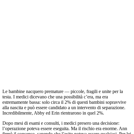
Le bambine nacquero premature — piccole, fragili e unite per la
testa. I medici dicevano che una possibilità c’era, ma era
estremamente bassa: solo circa il 2% di questi bambini sopravvive
alla nascita e può essere candidato a un intervento di separazione.
Incredibilmente, Abby ed Erin rientrarono in quel 2%.
Dopo mesi di esami e consulti, i medici presero una decisione:
l’operazione poteva essere eseguita. Ma il rischio era enorme. Ann
firmò il consenso, sapendo che l’esito poteva essere qualsiasi. Per lei