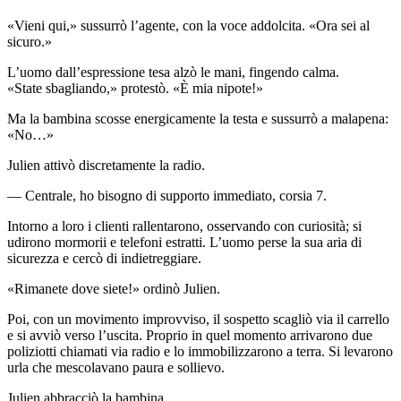
«Vieni qui,» sussurrò l’agente, con la voce addolcita. «Ora sei al
sicuro.»
L’uomo dall’espressione tesa alzò le mani, fingendo calma.
«State sbagliando,» protestò. «È mia nipote!»
Ma la bambina scosse energicamente la testa e sussurrò a malapena:
«No…»
Julien attivò discretamente la radio.
— Centrale, ho bisogno di supporto immediato, corsia 7.
Intorno a loro i clienti rallentarono, osservando con curiosità; si
udirono mormorii e telefoni estratti. L’uomo perse la sua aria di
sicurezza e cercò di indietreggiare.
«Rimanete dove siete!» ordinò Julien.
Poi, con un movimento improvviso, il sospetto scagliò via il carrello
e si avviò verso l’uscita. Proprio in quel momento arrivarono due
poliziotti chiamati via radio e lo immobilizzarono a terra. Si levarono
urla che mescolavano paura e sollievo.
Julien abbracciò la bambina.