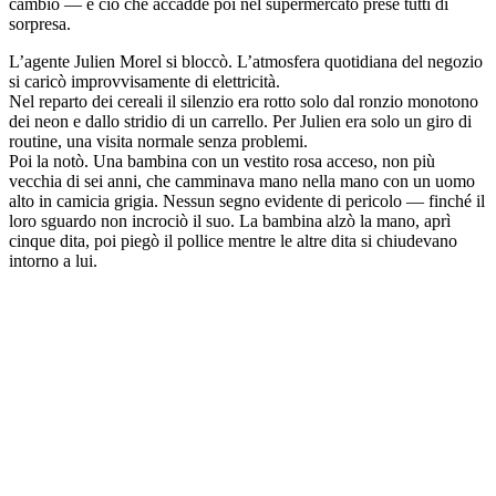
cambiò — e ciò che accadde poi nel supermercato prese tutti di
sorpresa.
L’agente Julien Morel si bloccò. L’atmosfera quotidiana del negozio
si caricò improvvisamente di elettricità.
Nel reparto dei cereali il silenzio era rotto solo dal ronzio monotono
dei neon e dallo stridio di un carrello. Per Julien era solo un giro di
routine, una visita normale senza problemi.
Poi la notò. Una bambina con un vestito rosa acceso, non più
vecchia di sei anni, che camminava mano nella mano con un uomo
alto in camicia grigia. Nessun segno evidente di pericolo — finché il
loro sguardo non incrociò il suo. La bambina alzò la mano, aprì
cinque dita, poi piegò il pollice mentre le altre dita si chiudevano
intorno a lui.