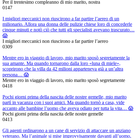
Per il trentesimo compleanno di mio marito, nostra
0
147
I migliori meccanici non riuscirono a far partire l’aereo di un
milionario. Allora una donna delle pulizie chiese loro di concederle
cinque minuti e notò ciò che tutti gli specialisti avevano trascurato…
😱
I migliori meccanici non riuscirono a far partire l’aereo
0
309
Mentre ero in viaggio di lavoro, mio marito sposò segretamente la
sua amante. Ma quando tornarono dalla loro «luna di miele»,
scoprirono che la villa da 42 milioni apparteneva già a un’altra
persona… 😱
Mentre ero in viaggio di lavoro, mio marito sposò segretamente
0
418
Pochi giorni prima della nascita delle nostre gemelle, mio marito
partì in vacanza con i suoi amici. Ma quando tornò a casa, vide
accanto alle bambine l’uomo che aveva odiato per tutta la vita… 😱
Pochi giorni prima della nascita delle nostre gemelle
0
413
Gli agenti ordinarono a un cane di servizio di attaccare un anziano
veterano. Ma l’animale si mise improvvisamente davanti all’uomo,