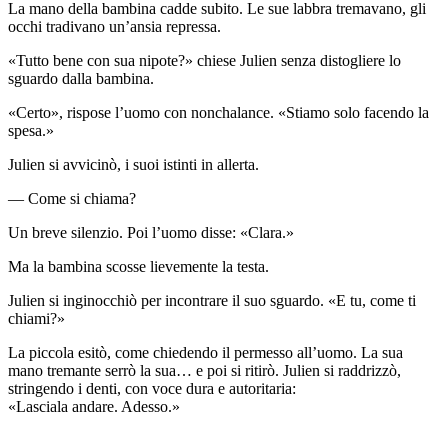
La mano della bambina cadde subito. Le sue labbra tremavano, gli
occhi tradivano un’ansia repressa.
«Tutto bene con sua nipote?» chiese Julien senza distogliere lo
sguardo dalla bambina.
«Certo», rispose l’uomo con nonchalance. «Stiamo solo facendo la
spesa.»
Julien si avvicinò, i suoi istinti in allerta.
— Come si chiama?
Un breve silenzio. Poi l’uomo disse: «Clara.»
Ma la bambina scosse lievemente la testa.
Julien si inginocchiò per incontrare il suo sguardo. «E tu, come ti
chiami?»
La piccola esitò, come chiedendo il permesso all’uomo. La sua
mano tremante serrò la sua… e poi si ritirò. Julien si raddrizzò,
stringendo i denti, con voce dura e autoritaria:
«Lasciala andare. Adesso.»