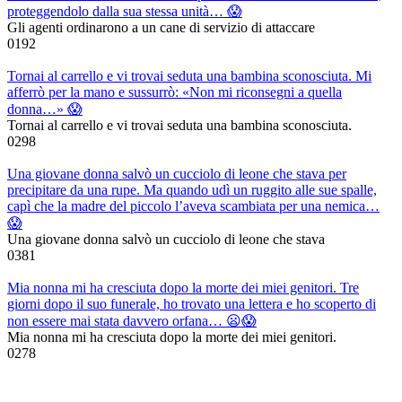
proteggendolo dalla sua stessa unità… 😱
Gli agenti ordinarono a un cane di servizio di attaccare
0
192
Tornai al carrello e vi trovai seduta una bambina sconosciuta. Mi
afferrò per la mano e sussurrò: «Non mi riconsegni a quella
donna…» 😱
Tornai al carrello e vi trovai seduta una bambina sconosciuta.
0
298
Una giovane donna salvò un cucciolo di leone che stava per
precipitare da una rupe. Ma quando udì un ruggito alle sue spalle,
capì che la madre del piccolo l’aveva scambiata per una nemica…
😱
Una giovane donna salvò un cucciolo di leone che stava
0
381
Mia nonna mi ha cresciuta dopo la morte dei miei genitori. Tre
giorni dopo il suo funerale, ho trovato una lettera e ho scoperto di
non essere mai stata davvero orfana… 😦😱
Mia nonna mi ha cresciuta dopo la morte dei miei genitori.
0
278