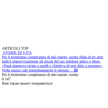
ARTICOLI TOP
STORIE DI VITA
Per il trentesimo compleanno di mio marito, nostra figlia di tre anni
indicò improvvisamente gli stivali del suo migliore amico e disse:
«Papà piangeva vicino a quelli e chiedeva di non dirlo a nessuno».
Nella stanza calò immediatamente il silenzio… 😱
Per il trentesimo compleanno di mio marito, nostra
0
147
Вам также может понравиться