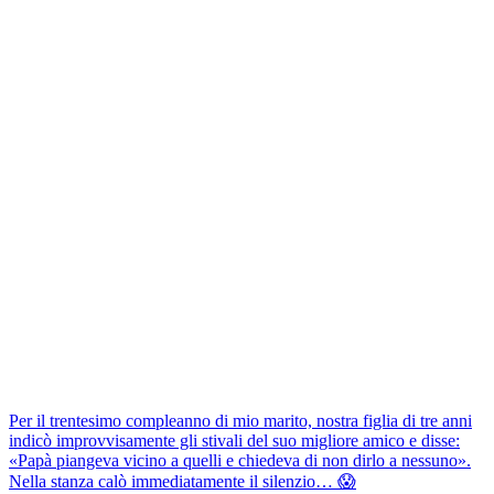
Per il trentesimo compleanno di mio marito, nostra figlia di tre anni
indicò improvvisamente gli stivali del suo migliore amico e disse:
«Papà piangeva vicino a quelli e chiedeva di non dirlo a nessuno».
Nella stanza calò immediatamente il silenzio… 😱