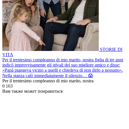
STORIE DI
VITA
Per il trentesimo compleanno di mio marito, nostra figlia di tre anni
indicò improvvisamente gli stivali del suo migliore amico e disse:
«Papà piangeva vicino a quelli e chiedeva di non dirlo a nessuno».
Nella stanza calò immediatamente il silenzio… 😱
Per il trentesimo compleanno di mio marito, nostra
0
163
Вам также может понравиться