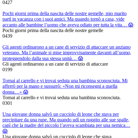
0
427
Pochi giorni prima della nascita delle nostre gemelle, mio marito
partì in vacanza con i suoi amici. Ma quando tornò a casa, vide
accanto alle bambine l’uomo che aveva odiato per tutta la vita… 😱
Pochi giorni prima della nascita delle nostre gemelle
0
439
Gli agenti ordinarono a un cane di servizio di attaccare un anziano
veterano. Ma l’animale si mise improvvisamente davanti all’uomo,
proteggendolo dalla sua stessa unità… 😱
Gli agenti ordinarono a un cane di servizio di attaccare
0
199
Tornai al carrello e vi trovai seduta una bambina sconosciuta. Mi
afferrò per la mano e sussurrò: «Non mi riconsegni a quella
donna…» 😱
Tornai al carrello e vi trovai seduta una bambina sconosciuta.
0
301
Una giovane donna salvò un cucciolo di leone che stava per
precipitare da una rupe. Ma quando udì un ruggito alle sue spalle,
capì che la madre del piccolo l’aveva scambiata per una nemica…
😱
Una giovane donna salvò un cucciolo di leone che stava