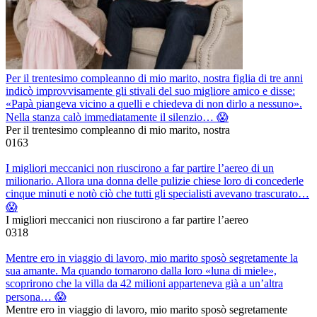
Per il trentesimo compleanno di mio marito, nostra figlia di tre anni
indicò improvvisamente gli stivali del suo migliore amico e disse:
«Papà piangeva vicino a quelli e chiedeva di non dirlo a nessuno».
Nella stanza calò immediatamente il silenzio… 😱
Per il trentesimo compleanno di mio marito, nostra
0
163
I migliori meccanici non riuscirono a far partire l’aereo di un
milionario. Allora una donna delle pulizie chiese loro di concederle
cinque minuti e notò ciò che tutti gli specialisti avevano trascurato…
😱
I migliori meccanici non riuscirono a far partire l’aereo
0
318
Mentre ero in viaggio di lavoro, mio marito sposò segretamente la
sua amante. Ma quando tornarono dalla loro «luna di miele»,
scoprirono che la villa da 42 milioni apparteneva già a un’altra
persona… 😱
Mentre ero in viaggio di lavoro, mio marito sposò segretamente