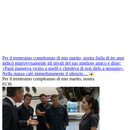
Per il trentesimo compleanno di mio marito, nostra figlia di tre anni
indicò improvvisamente gli stivali del suo migliore amico e disse:
«Papà piangeva vicino a quelli e chiedeva di non dirlo a nessuno».
Nella stanza calò immediatamente il silenzio…
Per il trentesimo compleanno di mio marito, nostra
0
136