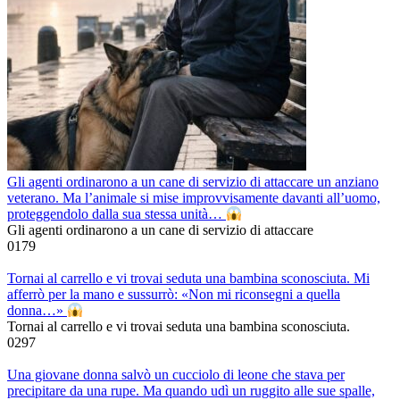
Gli agenti ordinarono a un cane di servizio di attaccare un anziano
veterano. Ma l’animale si mise improvvisamente davanti all’uomo,
proteggendolo dalla sua stessa unità…
Gli agenti ordinarono a un cane di servizio di attaccare
0
179
Tornai al carrello e vi trovai seduta una bambina sconosciuta. Mi
afferrò per la mano e sussurrò: «Non mi riconsegni a quella
donna…»
Tornai al carrello e vi trovai seduta una bambina sconosciuta.
0
297
Una giovane donna salvò un cucciolo di leone che stava per
precipitare da una rupe. Ma quando udì un ruggito alle sue spalle,