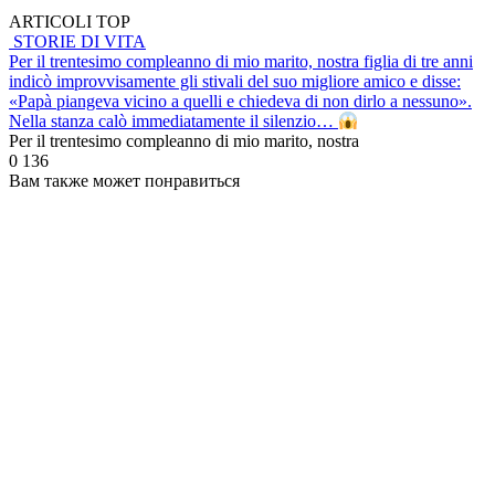
ARTICOLI TOP
STORIE DI VITA
Per il trentesimo compleanno di mio marito, nostra figlia di tre anni
indicò improvvisamente gli stivali del suo migliore amico e disse:
«Papà piangeva vicino a quelli e chiedeva di non dirlo a nessuno».
Nella stanza calò immediatamente il silenzio…
Per il trentesimo compleanno di mio marito, nostra
0
136
Вам также может понравиться