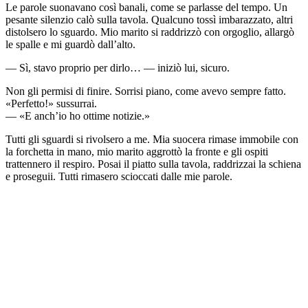
Le parole suonavano così banali, come se parlasse del tempo. Un
pesante silenzio calò sulla tavola. Qualcuno tossì imbarazzato, altri
distolsero lo sguardo. Mio marito si raddrizzò con orgoglio, allargò
le spalle e mi guardò dall’alto.
— Sì, stavo proprio per dirlo… — iniziò lui, sicuro.
Non gli permisi di finire. Sorrisi piano, come avevo sempre fatto.
«Perfetto!» sussurrai.
— «E anch’io ho ottime notizie.»
Tutti gli sguardi si rivolsero a me. Mia suocera rimase immobile con
la forchetta in mano, mio marito aggrottò la fronte e gli ospiti
trattennero il respiro. Posai il piatto sulla tavola, raddrizzai la schiena
e proseguii. Tutti rimasero scioccati dalle mie parole.