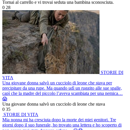
Tornai al carrello e vi trovai seduta una bambina sconosciuta.
0
28
STORIE DI
VITA
Una giovane donna salvò un cucciolo di leone che stava per
precipitare da una rupe. Ma quando udì un ruggito alle sue spalle,
capì che la madre del piccolo l’aveva scambiata per una nemica…
😱
Una giovane donna salvò un cucciolo di leone che stava
0
35
STORIE DI VITA
Mia nonna mi ha cresciuta dopo la morte dei miei genitori. Tre
giorni dopo il suo funerale, ho trovato una lettera e ho scoperto di