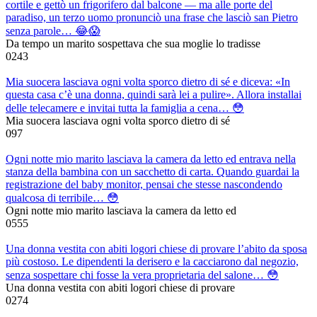
cortile e gettò un frigorifero dal balcone — ma alle porte del
paradiso, un terzo uomo pronunciò una frase che lasciò san Pietro
senza parole… 😂😱
Da tempo un marito sospettava che sua moglie lo tradisse
0
243
Mia suocera lasciava ogni volta sporco dietro di sé e diceva: «In
questa casa c’è una donna, quindi sarà lei a pulire». Allora installai
delle telecamere e invitai tutta la famiglia a cena… 😳
Mia suocera lasciava ogni volta sporco dietro di sé
0
97
Ogni notte mio marito lasciava la camera da letto ed entrava nella
stanza della bambina con un sacchetto di carta. Quando guardai la
registrazione del baby monitor, pensai che stesse nascondendo
qualcosa di terribile… 😳
Ogni notte mio marito lasciava la camera da letto ed
0
555
Una donna vestita con abiti logori chiese di provare l’abito da sposa
più costoso. Le dipendenti la derisero e la cacciarono dal negozio,
senza sospettare chi fosse la vera proprietaria del salone… 😳
Una donna vestita con abiti logori chiese di provare
0
274