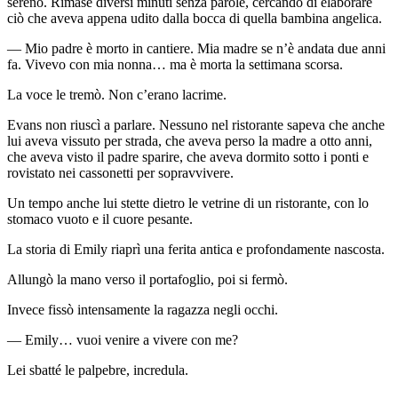
sereno. Rimase diversi minuti senza parole, cercando di elaborare
ciò che aveva appena udito dalla bocca di quella bambina angelica.
— Mio padre è morto in cantiere. Mia madre se n’è andata due anni
fa. Vivevo con mia nonna… ma è morta la settimana scorsa.
La voce le tremò. Non c’erano lacrime.
Evans non riuscì a parlare. Nessuno nel ristorante sapeva che anche
lui aveva vissuto per strada, che aveva perso la madre a otto anni,
che aveva visto il padre sparire, che aveva dormito sotto i ponti e
rovistato nei cassonetti per sopravvivere.
Un tempo anche lui stette dietro le vetrine di un ristorante, con lo
stomaco vuoto e il cuore pesante.
La storia di Emily riaprì una ferita antica e profondamente nascosta.
Allungò la mano verso il portafoglio, poi si fermò.
Invece fissò intensamente la ragazza negli occhi.
— Emily… vuoi venire a vivere con me?
Lei sbatté le palpebre, incredula.