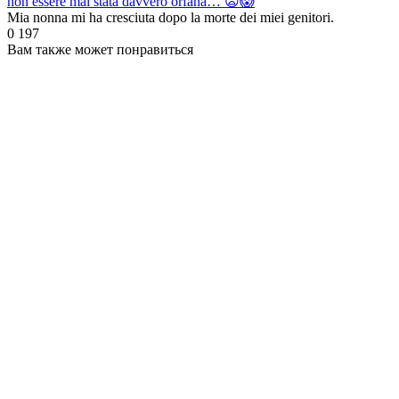
non essere mai stata davvero orfana… 😦😱
Mia nonna mi ha cresciuta dopo la morte dei miei genitori.
0
197
Вам также может понравиться