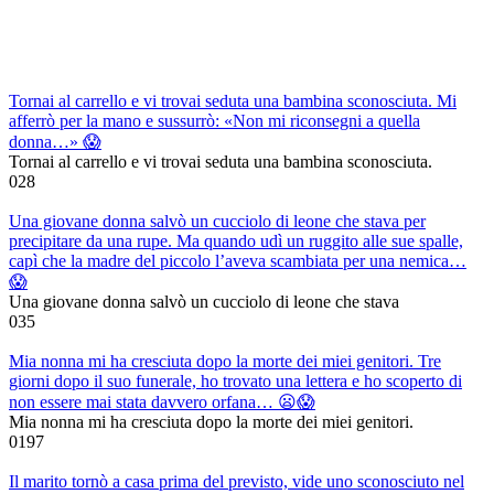
Tornai al carrello e vi trovai seduta una bambina sconosciuta. Mi
afferrò per la mano e sussurrò: «Non mi riconsegni a quella
donna…» 😱
Tornai al carrello e vi trovai seduta una bambina sconosciuta.
0
28
Una giovane donna salvò un cucciolo di leone che stava per
precipitare da una rupe. Ma quando udì un ruggito alle sue spalle,
capì che la madre del piccolo l’aveva scambiata per una nemica…
😱
Una giovane donna salvò un cucciolo di leone che stava
0
35
Mia nonna mi ha cresciuta dopo la morte dei miei genitori. Tre
giorni dopo il suo funerale, ho trovato una lettera e ho scoperto di
non essere mai stata davvero orfana… 😦😱
Mia nonna mi ha cresciuta dopo la morte dei miei genitori.
0
197
Il marito tornò a casa prima del previsto, vide uno sconosciuto nel