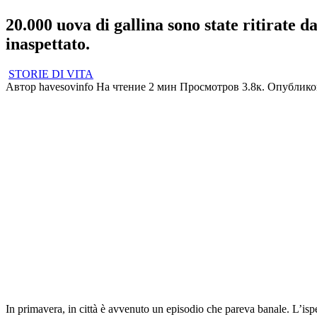
20.000 uova di gallina sono state ritirate 
inaspettato.
STORIE DI VITA
Автор
havesovinfo
На чтение
2 мин
Просмотров
3.8к.
Опублико
In primavera, in città è avvenuto un episodio che pareva banale. L’ispet