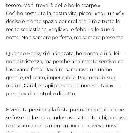
tesoro. Ma ti troverò delle belle scarpe.»
Così ho costruito la nostra vita: piccoli «no», un «sì»
deciso e niente spazio per crollare. Ero a tutte le
recite scolastiche, vegliavo le febbri alle due di
notte. Non sempre perfetta, ma sempre presente.
Quando Becky si è fidanzata, ho pianto più di lei —
non di tristezza, ma perché finalmente sentivo: ce
l’avevamo fatta.
David
mi sembrava un uomo
gentile, educato, impeccabile. Poi conobbi sua
madre,
Carol
, e capii presto che non «aiutava» —
prendeva il controllo di tutto.
È venuta persino alla festa prematrimoniale come
se fosse lei la sposa. Indossava seta e tacchi, portava
una scatola bianca con un fiocco; io avevo uova