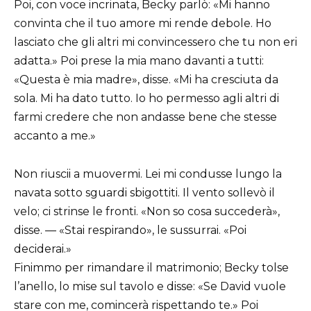
Poi, con voce incrinata, Becky parlò: «Mi hanno
convinta che il tuo amore mi rende debole. Ho
lasciato che gli altri mi convincessero che tu non eri
adatta.» Poi prese la mia mano davanti a tutti:
«Questa è mia madre», disse. «Mi ha cresciuta da
sola. Mi ha dato tutto. Io ho permesso agli altri di
farmi credere che non andasse bene che stesse
accanto a me.»
Non riuscii a muovermi. Lei mi condusse lungo la
navata sotto sguardi sbigottiti. Il vento sollevò il
velo; ci strinse le fronti. «Non so cosa succederà»,
disse. — «Stai respirando», le sussurrai. «Poi
deciderai.»
Finimmo per rimandare il matrimonio; Becky tolse
l’anello, lo mise sul tavolo e disse: «Se David vuole
stare con me, comincerà rispettando te.» Poi