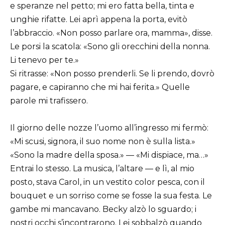
e speranze nel petto; mi ero fatta bella, tinta e
unghie rifatte. Lei aprì appena la porta, evitò
l’abbraccio. «Non posso parlare ora, mamma», disse.
Le porsi la scatola: «Sono gli orecchini della nonna.
Li tenevo per te.»
Si ritrasse: «Non posso prenderli. Se li prendo, dovrò
pagare, e capiranno che mi hai ferita.» Quelle
parole mi trafissero.
Il giorno delle nozze l’uomo all’ingresso mi fermò:
«Mi scusi, signora, il suo nome non è sulla lista.»
«Sono la madre della sposa.» — «Mi dispiace, ma…»
Entrai lo stesso. La musica, l’altare — e lì, al mio
posto, stava Carol, in un vestito color pesca, con il
bouquet e un sorriso come se fosse la sua festa. Le
gambe mi mancavano. Becky alzò lo sguardo; i
nostri occhi s’incontrarono. Lei sobbalzò quando