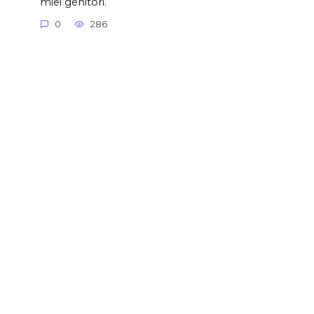
miei genitori.
0
286