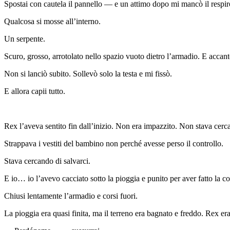
Spostai con cautela il pannello — e un attimo dopo mi mancò il respir
Qualcosa si mosse all’interno.
Un serpente.
Scuro, grosso, arrotolato nello spazio vuoto dietro l’armadio. E acca
Non si lanciò subito. Sollevò solo la testa e mi fissò.
E allora capii tutto.
Rex l’aveva sentito fin dall’inizio. Non era impazzito. Non stava cerca
Strappava i vestiti del bambino non perché avesse perso il controllo.
Stava cercando di salvarci.
E io… io l’avevo cacciato sotto la pioggia e punito per aver fatto la co
Chiusi lentamente l’armadio e corsi fuori.
La pioggia era quasi finita, ma il terreno era bagnato e freddo. Rex er