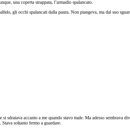
vunque, una coperta strappata, l’armadio spalancato.
pallido, gli occhi spalancati dalla paura. Non piangeva, ma dal suo sgua
 e si sdraiava accanto a me quando stavo male. Ma adesso sembrava divers
ù. Stava soltanto fermo a guardare.