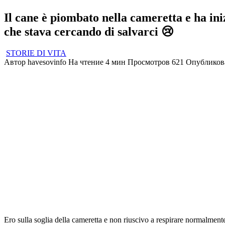
Il cane è piombato nella cameretta e ha ini
che stava cercando di salvarci 😢
STORIE DI VITA
Автор
havesovinfo
На чтение
4 мин
Просмотров
621
Опубликов
Ero sulla soglia della cameretta e non riuscivo a respirare normalmente.