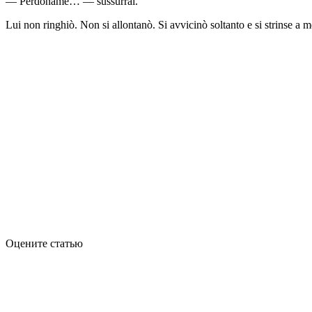
— Perdóname… — sussurrai.
Lui non ringhiò. Non si allontanò. Si avvicinò soltanto e si strinse a
Оцените статью