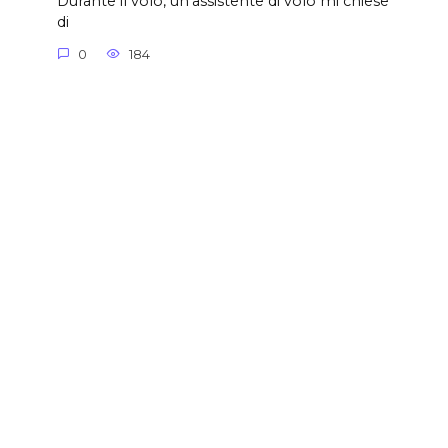
Durante il volo, un’assistente di volo mi chiese
di
0
184