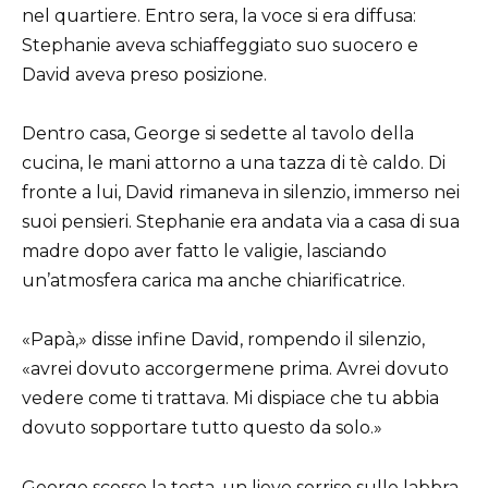
nel quartiere. Entro sera, la voce si era diffusa:
Stephanie aveva schiaffeggiato suo suocero e
David aveva preso posizione.
Dentro casa, George si sedette al tavolo della
cucina, le mani attorno a una tazza di tè caldo. Di
fronte a lui, David rimaneva in silenzio, immerso nei
suoi pensieri. Stephanie era andata via a casa di sua
madre dopo aver fatto le valigie, lasciando
un’atmosfera carica ma anche chiarificatrice.
«Papà,» disse infine David, rompendo il silenzio,
«avrei dovuto accorgermene prima. Avrei dovuto
vedere come ti trattava. Mi dispiace che tu abbia
dovuto sopportare tutto questo da solo.»
George scosse la testa, un lieve sorriso sulle labbra.