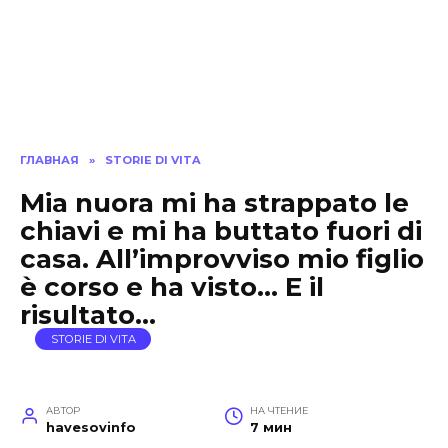
ГЛАВНАЯ
»
STORIE DI VITA
Mia nuora mi ha strappato le
chiavi e mi ha buttato fuori di
casa. All’improvviso mio figlio
è corso e ha visto… E il
risultato…
STORIE DI VITA
АВТОР
НА ЧТЕНИЕ
havesovinfo
7 мин