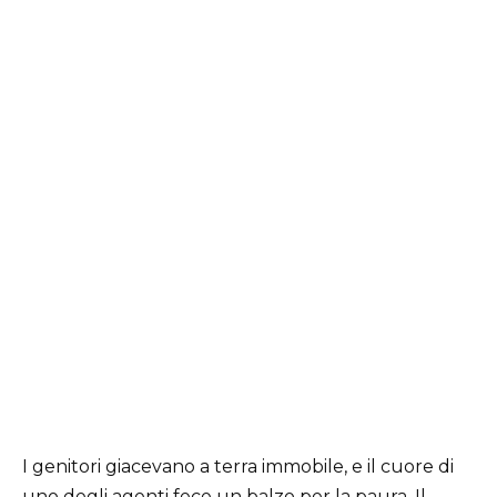
I genitori giacevano a terra immobile, e il cuore di
uno degli agenti fece un balzo per la paura. Il