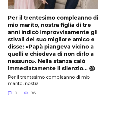
Per il trentesimo compleanno di
mio marito, nostra figlia di tre
anni indicò improvvisamente gli
stivali del suo migliore amico e
disse: «Papà piangeva vicino a
quelli e chiedeva di non dirlo a
nessuno». Nella stanza calò
immediatamente il silenzio… 😱
Per il trentesimo compleanno di mio
marito, nostra
0
96