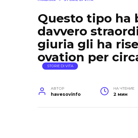
Questo tipo ha 
davvero straord
giuria gli ha ri
ovation per circ
STORIE DI VITA
АВТОР
НА ЧТЕНИЕ
havesovinfo
2 мин