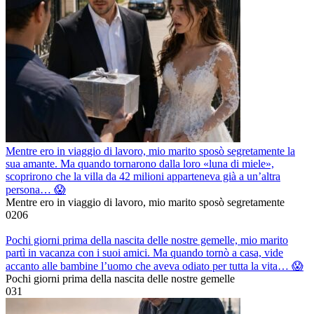
Mentre ero in viaggio di lavoro, mio marito sposò segretamente la
sua amante. Ma quando tornarono dalla loro «luna di miele»,
scoprirono che la villa da 42 milioni apparteneva già a un’altra
persona… 😱
Mentre ero in viaggio di lavoro, mio marito sposò segretamente
0
206
Pochi giorni prima della nascita delle nostre gemelle, mio marito
partì in vacanza con i suoi amici. Ma quando tornò a casa, vide
accanto alle bambine l’uomo che aveva odiato per tutta la vita… 😱
Pochi giorni prima della nascita delle nostre gemelle
0
31