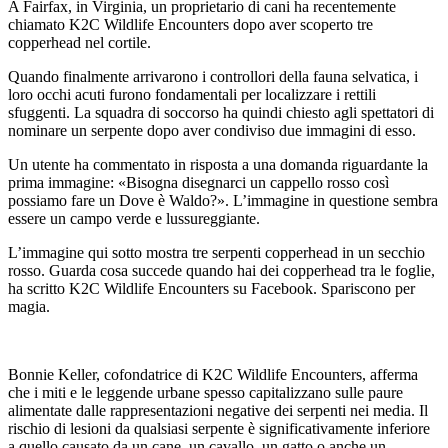
A Fairfax, in Virginia, un proprietario di cani ha recentemente
chiamato K2C Wildlife Encounters dopo aver scoperto tre
copperhead nel cortile.
Quando finalmente arrivarono i controllori della fauna selvatica, i
loro occhi acuti furono fondamentali per localizzare i rettili
sfuggenti. La squadra di soccorso ha quindi chiesto agli spettatori di
nominare un serpente dopo aver condiviso due immagini di esso.
Un utente ha commentato in risposta a una domanda riguardante la
prima immagine: «Bisogna disegnarci un cappello rosso così
possiamo fare un Dove è Waldo?». L’immagine in questione sembra
essere un campo verde e lussureggiante.
L’immagine qui sotto mostra tre serpenti copperhead in un secchio
rosso. Guarda cosa succede quando hai dei copperhead tra le foglie,
ha scritto K2C Wildlife Encounters su Facebook. Spariscono per
magia.
Bonnie Keller, cofondatrice di K2C Wildlife Encounters, afferma
che i miti e le leggende urbane spesso capitalizzano sulle paure
alimentate dalle rappresentazioni negative dei serpenti nei media. Il
rischio di lesioni da qualsiasi serpente è significativamente inferiore
a quello causato da un cane, un cavallo, un gatto o anche un