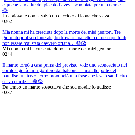
capì che la madre del piccolo l’aveva scambiata per una nemica…
😱
Una giovane donna salvò un cucciolo di leone che stava
0
262
Mia nonna mi ha cresciuta dopo la morte dei miei genitori. Tre
giorni dopo il suo funerale, ho trovato una lettera e ho scoperto di
non essere mai stata davvero orfana… 😦😱
Mia nonna mi ha cresciuta dopo la morte dei miei genitori.
0
244
Il marito tornò a casa prima del previsto, vide uno sconosciuto nel
cortile e gettò un frigorifero dal balcone — ma alle porte del
paradiso, un terzo uomo pronunciò una frase che lasciò san Pietro
senza parole… 😂😱
Da tempo un marito sospettava che sua moglie lo tradisse
0
287