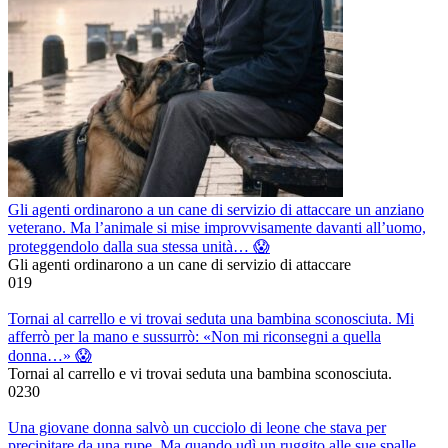
Gli agenti ordinarono a un cane di servizio di attaccare un anziano
veterano. Ma l’animale si mise improvvisamente davanti all’uomo,
proteggendolo dalla sua stessa unità… 😱
Gli agenti ordinarono a un cane di servizio di attaccare
0
19
Tornai al carrello e vi trovai seduta una bambina sconosciuta. Mi
afferrò per la mano e sussurrò: «Non mi riconsegni a quella
donna…» 😱
Tornai al carrello e vi trovai seduta una bambina sconosciuta.
0
230
Una giovane donna salvò un cucciolo di leone che stava per
precipitare da una rupe. Ma quando udì un ruggito alle sue spalle,