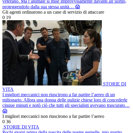
veterano. Ma l’animale si mise improvvisamente davanti all’uomo,
proteggendolo dalla sua stessa unità… 😱
Gli agenti ordinarono a un cane di servizio di attaccare
0
19
STORIE DI
VITA
I migliori meccanici non riuscirono a far partire l’aereo di un
milionario. Allora una donna delle pulizie chiese loro di concederle
cinque minuti e notò ciò che tutti gli specialisti avevano trascurato…
😱
I migliori meccanici non riuscirono a far partire l’aereo
0
36
STORIE DI VITA
Pochi giorni prima della nascita delle nostre gemelle, mio marito