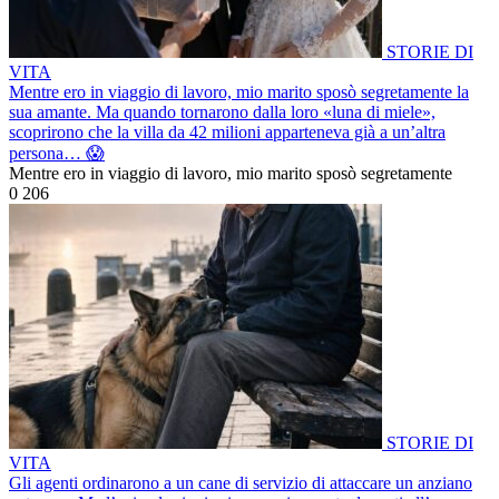
STORIE DI
VITA
Mentre ero in viaggio di lavoro, mio marito sposò segretamente la
sua amante. Ma quando tornarono dalla loro «luna di miele»,
scoprirono che la villa da 42 milioni apparteneva già a un’altra
persona… 😱
Mentre ero in viaggio di lavoro, mio marito sposò segretamente
0
206
STORIE DI
VITA
Gli agenti ordinarono a un cane di servizio di attaccare un anziano