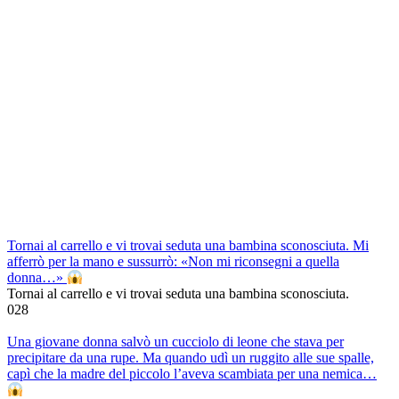
Tornai al carrello e vi trovai seduta una bambina sconosciuta. Mi
afferrò per la mano e sussurrò: «Non mi riconsegni a quella
donna…»
Tornai al carrello e vi trovai seduta una bambina sconosciuta.
0
28
Una giovane donna salvò un cucciolo di leone che stava per
precipitare da una rupe. Ma quando udì un ruggito alle sue spalle,
capì che la madre del piccolo l’aveva scambiata per una nemica…