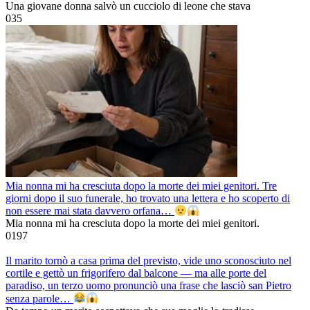
Una giovane donna salvò un cucciolo di leone che stava
0
35
Mia nonna mi ha cresciuta dopo la morte dei miei genitori. Tre
giorni dopo il suo funerale, ho trovato una lettera e ho scoperto di
non essere mai stata davvero orfana…
Mia nonna mi ha cresciuta dopo la morte dei miei genitori.
0
197
Il marito tornò a casa prima del previsto, vide uno sconosciuto nel
cortile e gettò un frigorifero dal balcone — ma alle porte del
paradiso, un terzo uomo pronunciò una frase che lasciò san Pietro
senza parole…